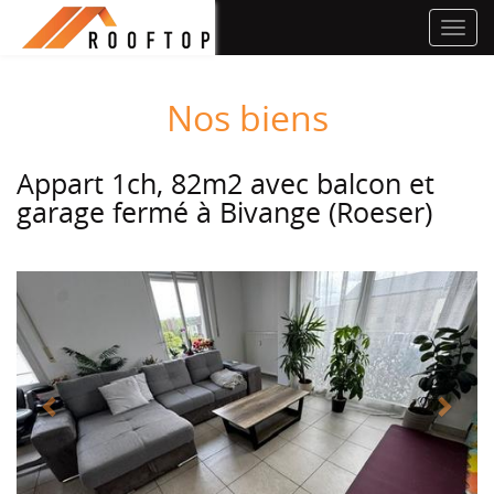
Toggl
navig
Nos biens
Appart 1ch, 82m2 avec balcon et
garage fermé à Bivange (Roeser)